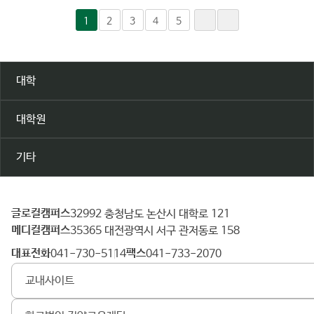
1
2
3
4
5
대학
대학원
기타
글로컬캠퍼스
건
32992 충청남도 논산시 대학로 121
메디컬캠퍼스
양
35365 대전광역시 서구 관저동로 158
대
대표전화
팩스
041-730-5114
041-733-2070
학
교내사이트
교