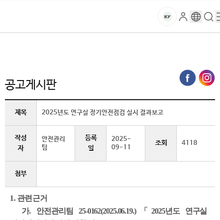
본문 바로가기
대메뉴 바로가기
하위메뉴 바로가기
스
로
구
검
건
마
그
글
색
홈
트
처음으로
연구·산학
연구실 안전관리
공고게시판 (상세보기)
인
번
페
양
키
역
이
지
대
공고게시판
메
뉴
학
경
제목
2025년도 연구실 정기안전점검 실시 결과보고
로
교
작성
등록
안전관리
2025-
조회
4118
팀
09-11
자
일
첨부
1. 관련근거
가.
안전관리팀 25-0162(2025.06.19.)「
2025년도 연구실