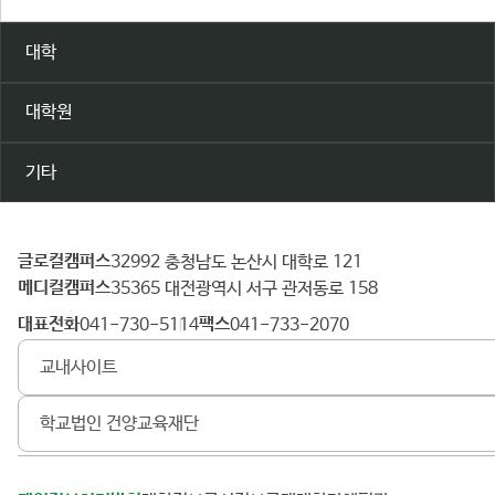
대학
대학원
기타
글로컬캠퍼스
건
32992 충청남도 논산시 대학로 121
메디컬캠퍼스
양
35365 대전광역시 서구 관저동로 158
대
대표전화
팩스
041-730-5114
041-733-2070
학
교내사이트
교
학교법인 건양교육재단