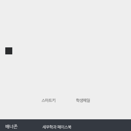
스마트키
학생메일
교수학습지원
배너존
세무학과 페이스북