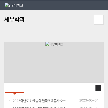
본문 바로가기
대메뉴 바로가기
세무학과
공지사항
대학공지
2023-05-04
2023학년도 하계방학 한국조폐공사 오픈캠퍼스 공동운영 안내 (현장실습)